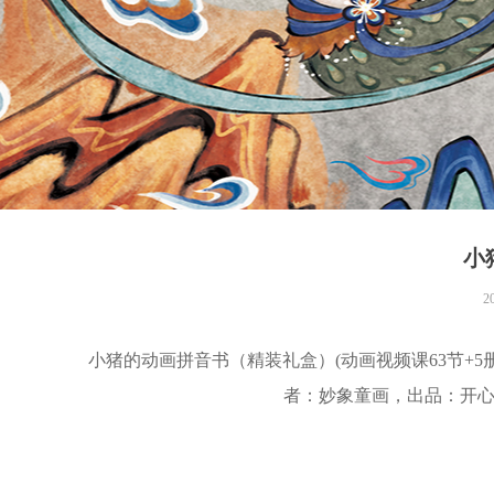
小
2
小猪的动画拼音书（精装礼盒）(动画视频课63节+5册
者：妙象童画，出品：开心图书，I