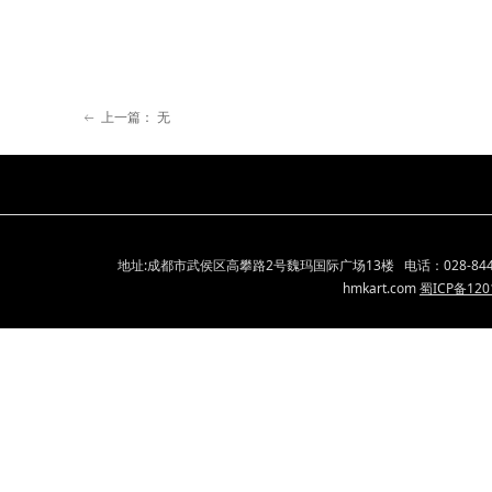
上一篇：
无
ꂃ
地址:成都市武侯区高攀路2号魏玛国际广场13楼 电话：028-84400336 18
hmkart.com
蜀ICP备120