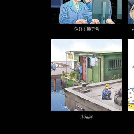
你好！墨子号
“
大运河