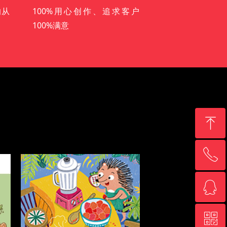
的从
100%用心创作、追求客户
100%满意
ꁸ
ꂅ
回到顶部
ꁗ
18180805919
ꀥ
QQ客服