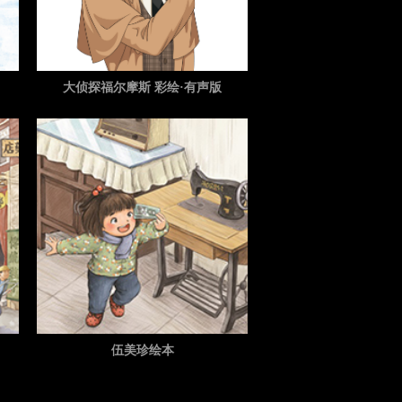
大侦探福尔摩斯 彩绘·有声版
伍美珍绘本